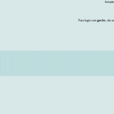
Para login com
gov.br
, são n